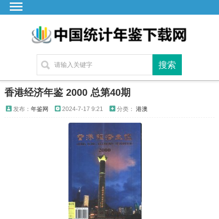
首页
广东
湖北
湖南
江苏
香港经济年鉴 2000 总第40期
四川
发布：
年鉴网
2024-7-17 9:21
分类：
港澳
贵州
云南
浙江
江西
安徽
福建
海南