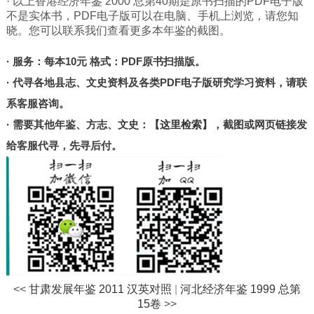
· 以上香港经济年鉴 2000 总第40期是原书扫描的PDF电子版
北京
不是实体书，PDF电子版可以在电脑、手机上浏览，请您知
甘肃
晓。您可以联系我们查看更多本年鉴的截图。
陕西
· 服务：每本10元 格式：PDF原书扫描版。
河南
· 代寻各地县志、文史资料及各类PDF电子版研究学习资料，请联
山东
系客服咨询。
宁夏
· 需要其他年鉴、方志、文史：
【这里检索】
，截图或网页链接发
给客服代寻，先寻后付。
台湾
港澳
其他
<<
甘肃发展年鉴 2011 汉英对照
|
河北经济年鉴 1999 总第
15卷
>>