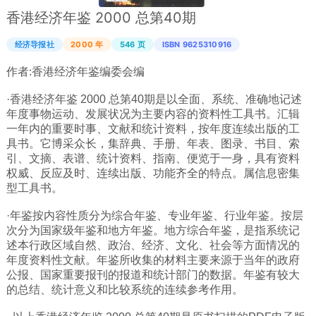
香港经济年鉴 2000 总第40期
广西
西藏
经济导报社
2000 年
546 页
ISBN 9625310916
上海
作者:
香港经济年鉴编委会编
重庆
·香港经济年鉴 2000 总第40期是以全面、系统、准确地记述
山西
年度事物运动、发展状况为主要内容的资料性工具书。汇辑
一年内的重要时事、文献和统计资料，按年度连续出版的工
黑龙江
具书。它博采众长，集辞典、手册、年表、图录、书目、索
引、文摘、表谱、统计资料、指南、便览于一身，具有资料
吉林
权威、反应及时、连续出版、功能齐全的特点。属信息密集
辽宁
型工具书。
河北
·年鉴按内容性质分为综合年鉴、专业年鉴、行业年鉴。按层
内蒙
次分为国家级年鉴和地方年鉴。地方综合年鉴，是指系统记
述本行政区域自然、政治、经济、文化、社会等方面情况的
青海
年度资料性文献。年鉴所收集的材料主要来源于当年的政府
公报、国家重要报刊的报道和统计部门的数据。年鉴有较大
新疆
的总结、统计意义和比较系统的连续参考作用。
天津