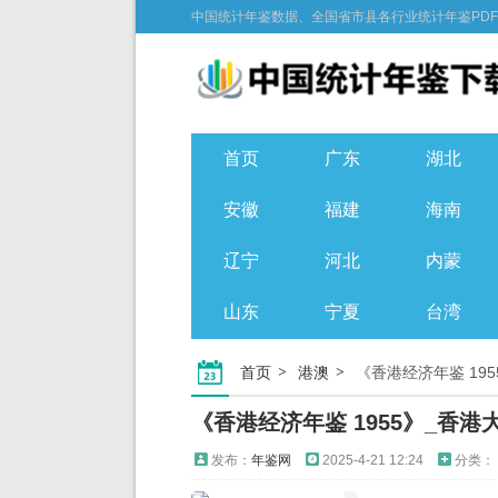
中国统计年鉴数据、全国省市县各行业统计年鉴PD
首页
广东
湖北
安徽
福建
海南
辽宁
河北
内蒙
山东
宁夏
台湾
首页
港澳
《香港经济年鉴 19
《香港经济年鉴 1955》_香港
发布：
年鉴网
2025-4-21 12:24
分类：