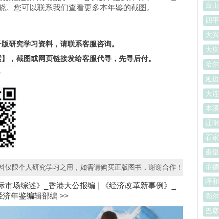
白山
晓。您可以联系我们查看更多本年鉴的截图。
四平
。
大兴
电子版研究学习资料，请联系客服咨询。
大庆
索】
，截图或网页链接发给客服代寻，先寻后付。
哈尔
延边
大连
本溪
辽阳
石家
秦皇
承德
资料仅限个人研究学习之用，如需请购买正版图书，谢谢合作！
呼和
 国际市场综述》_香港大公报编
|
《经济改革新事例》_
经济年鉴编辑部编
>>
鄂尔
巴彦