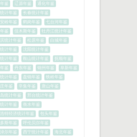
年鉴
辽源年鉴
通化年鉴
统计年鉴
长春统计年鉴
安岭年鉴
鹤岗年鉴
七台河年鉴
年鉴
佳木斯年鉴
牡丹江统计年鉴
滨统计年鉴
松原年鉴
白城年鉴
统计年鉴
沈阳统计年鉴
统计年鉴
鞍山统计年鉴
抚顺年鉴
年鉴
丹东年鉴
锦州年鉴
阜新年鉴
统计年鉴
盘锦年鉴
铁岭年鉴
庄年鉴
辛集年鉴
唐山年鉴
岛统计年鉴
邢台统计年鉴
统计年鉴
衡水年鉴
浩特经济统计年鉴
包头年鉴
多斯年鉴
呼伦贝尔年鉴
淖尔年鉴
西宁统计年鉴
海北年鉴