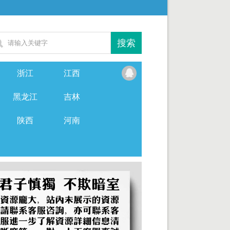
浙江
江西
黑龙江
吉林
陕西
河南