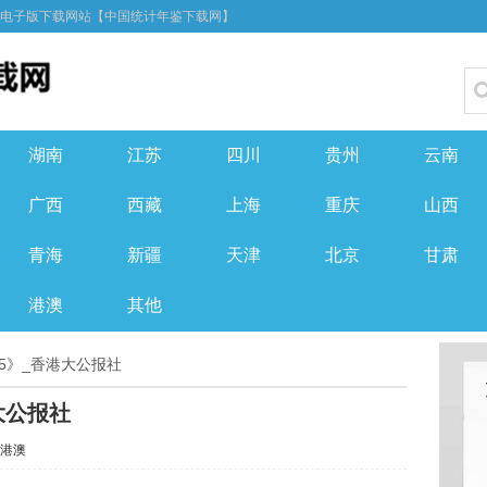
F电子版下载网站【中国统计年鉴下载网】
湖南
江苏
四川
贵州
云南
广西
西藏
上海
重庆
山西
青海
新疆
天津
北京
甘肃
港澳
其他
55》_香港大公报社
大公报社
港澳