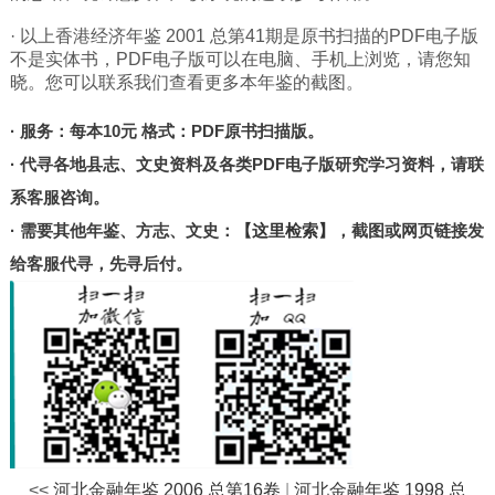
北京
· 以上香港经济年鉴 2001 总第41期是原书扫描的PDF电子版
甘肃
不是实体书，PDF电子版可以在电脑、手机上浏览，请您知
晓。您可以联系我们查看更多本年鉴的截图。
陕西
河南
· 服务：每本10元 格式：PDF原书扫描版。
山东
· 代寻各地县志、文史资料及各类PDF电子版研究学习资料，请联
宁夏
系客服咨询。
台湾
· 需要其他年鉴、方志、文史：
【这里检索】
，截图或网页链接发
给客服代寻，先寻后付。
港澳
其他
<<
河北金融年鉴 2006 总第16卷
|
河北金融年鉴 1998 总