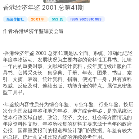
香港经济年鉴 2001 总第41期
广西
西藏
经济导报社
2001 年
552 页
ISBN 9625310983
上海
作者:
香港经济年鉴编委会编
重庆
山西
·香港经济年鉴 2001 总第41期是以全面、系统、准确地记述
年度事物运动、发展状况为主要内容的资料性工具书。汇辑
黑龙江
一年内的重要时事、文献和统计资料，按年度连续出版的工
吉林
具书。它博采众长，集辞典、手册、年表、图录、书目、索
引、文摘、表谱、统计资料、指南、便览于一身，具有资料
辽宁
权威、反应及时、连续出版、功能齐全的特点。属信息密集
河北
型工具书。
内蒙
·年鉴按内容性质分为综合年鉴、专业年鉴、行业年鉴。按层
次分为国家级年鉴和地方年鉴。地方综合年鉴，是指系统记
青海
述本行政区域自然、政治、经济、文化、社会等方面情况的
新疆
年度资料性文献。年鉴所收集的材料主要来源于当年的政府
公报、国家重要报刊的报道和统计部门的数据。年鉴有较大
天津
的总结、统计意义和比较系统的连续参考作用。