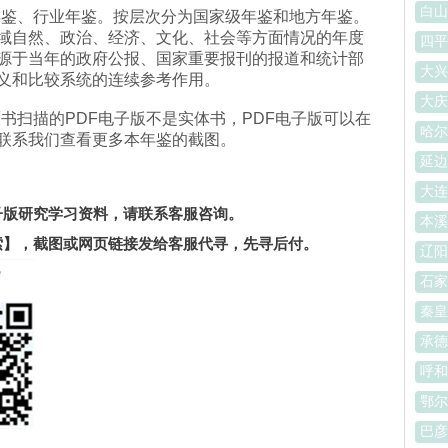
白山
年鉴、行业年鉴。按层次分为国家级年鉴和地方年鉴。
域自然、政治、经济、文化、社会等方面情况的年度
四平
源于当年的政府公报、国家重要报刊的报道和统计部
大兴
义和比较系统的连续参考作用。
大庆
是原书扫描的PDF电子版不是实体书，PDF电子版可以在
哈尔
联系我们查看更多本年鉴的截图。
延边
。
大连
电子版研究学习资料，请联系客服咨询。
本溪
索】
，截图或网页链接发给客服代寻，先寻后付。
辽阳
石家
秦皇
承德
呼和
鄂尔
巴彦