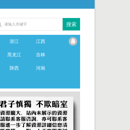
浙江
江西
黑龙江
吉林
陕西
河南