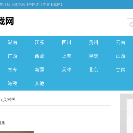
F电子版下载网站【中国统计年鉴下载网】
湖南
江苏
四川
贵州
云南
广西
西藏
上海
重庆
山西
青海
新疆
天津
北京
甘肃
港澳
其他
 汉英对照
甘肃