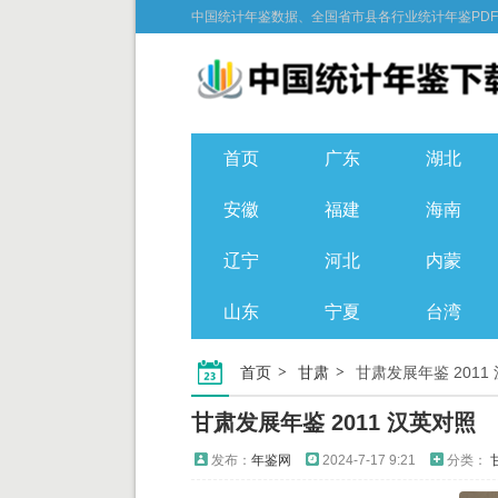
中国统计年鉴数据、全国省市县各行业统计年鉴PD
首页
广东
湖北
安徽
福建
海南
辽宁
河北
内蒙
山东
宁夏
台湾
首页
甘肃
甘肃发展年鉴 2011
甘肃发展年鉴 2011 汉英对照
发布：
年鉴网
2024-7-17 9:21
分类：