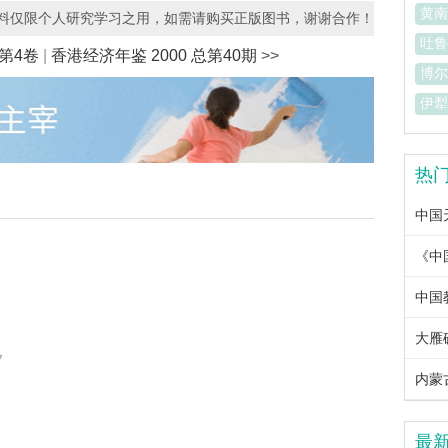
黄南
资料仅限个人研究学习之用，如需请购买正版图书，谢谢合作！
吐鲁
总第4卷
|
香港经济年鉴 2000 总第40期
>>
博尔
伊犁
热
中国
中国教
大雁
7
内蒙古
最