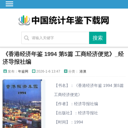
首页
广东
湖北
湖南
江苏
《香港经济年鉴 1994 第5篇 工商经济便览》_经
四川
济导报社编
贵州
发布：
年鉴网
2026-1-6 13:47
分类：
港澳
云南
【书名】：《香港经济年鉴 1994 第5篇
浙江
工商经济便览》
江西
【作者】：经济导报社编
安徽
【出版社】：经济导报社
福建
【时间】：1994
海南