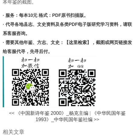
本年鉴的截图。
北京
甘肃
· 服务：每本10元 格式：PDF原书扫描版。
陕西
· 代寻各地县志、文史资料及各类PDF电子版研究学习资料，请联
河南
系客服咨询。
· 需要其他年鉴、方志、文史：
【这里检索】
，截图或网页链接发
山东
给客服代寻，先寻后付。
宁夏
台湾
港澳
其他
<<
《中国新诗年鉴 2000》_杨克主编
|
《中华民国年鉴
1993》_中华民国年鉴社编
>>
相关文章