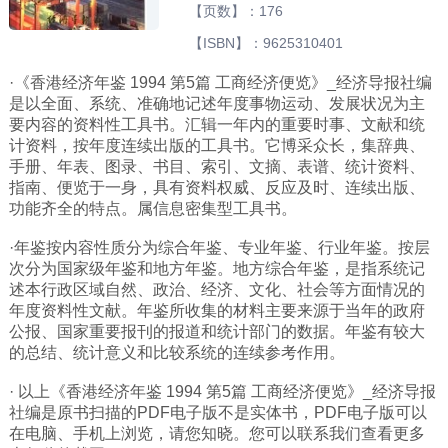
【页数】：176
广西
【ISBN】：9625310401
西藏
·《香港经济年鉴 1994 第5篇 工商经济便览》_经济导报社编
上海
是以全面、系统、准确地记述年度事物运动、发展状况为主
要内容的资料性工具书。汇辑一年内的重要时事、文献和统
重庆
计资料，按年度连续出版的工具书。它博采众长，集辞典、
山西
手册、年表、图录、书目、索引、文摘、表谱、统计资料、
指南、便览于一身，具有资料权威、反应及时、连续出版、
黑龙江
功能齐全的特点。属信息密集型工具书。
吉林
·年鉴按内容性质分为综合年鉴、专业年鉴、行业年鉴。按层
辽宁
次分为国家级年鉴和地方年鉴。地方综合年鉴，是指系统记
述本行政区域自然、政治、经济、文化、社会等方面情况的
河北
年度资料性文献。年鉴所收集的材料主要来源于当年的政府
内蒙
公报、国家重要报刊的报道和统计部门的数据。年鉴有较大
的总结、统计意义和比较系统的连续参考作用。
青海
· 以上《香港经济年鉴 1994 第5篇 工商经济便览》_经济导报
新疆
社编是原书扫描的PDF电子版不是实体书，PDF电子版可以
天津
在电脑、手机上浏览，请您知晓。您可以联系我们查看更多