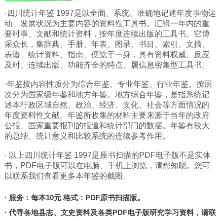
·四川统计年鉴 1997是以全面、系统、准确地记述年度事物运
广西
动、发展状况为主要内容的资料性工具书。汇辑一年内的重
西藏
要时事、文献和统计资料，按年度连续出版的工具书。它博
采众长，集辞典、手册、年表、图录、书目、索引、文摘、
上海
表谱、统计资料、指南、便览于一身，具有资料权威、反应
重庆
及时、连续出版、功能齐全的特点。属信息密集型工具书。
山西
·年鉴按内容性质分为综合年鉴、专业年鉴、行业年鉴。按层
次分为国家级年鉴和地方年鉴。地方综合年鉴，是指系统记
黑龙江
述本行政区域自然、政治、经济、文化、社会等方面情况的
吉林
年度资料性文献。年鉴所收集的材料主要来源于当年的政府
公报、国家重要报刊的报道和统计部门的数据。年鉴有较大
辽宁
的总结、统计意义和比较系统的连续参考作用。
河北
· 以上四川统计年鉴 1997是原书扫描的PDF电子版不是实体
内蒙
书，PDF电子版可以在电脑、手机上浏览，请您知晓。您可
以联系我们查看更多本年鉴的截图。
青海
新疆
· 服务：每本10元 格式：PDF原书扫描版。
天津
· 代寻各地县志、文史资料及各类PDF电子版研究学习资料，请联