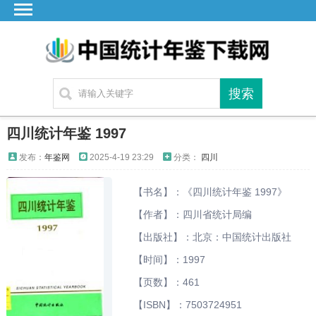
首页
广东
湖北
湖南
江苏
四川统计年鉴 1997
四川
发布：
年鉴网
2025-4-19 23:29
分类：
四川
贵州
【书名】：《四川统计年鉴 1997》
云南
【作者】：四川省统计局编
浙江
【出版社】：北京：中国统计出版社
江西
【时间】：1997
安徽
【页数】：461
福建
【ISBN】：7503724951
海南