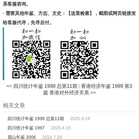
北京
系客服咨询。
· 需要其他年鉴、方志、文史：
甘肃
【这里检索】
，截图或网页链接发
给客服代寻，先寻后付。
陕西
河南
山东
宁夏
台湾
港澳
其他
<<
四川统计年鉴 1998 总第11期
|
香港经济年鉴 1989 第3
篇 香港对外经济关系
>>
相关文章
四川统计年鉴 1998 总第11期
2025.4.19
四川统计年鉴 1997
2025.4.19
眉山年鉴 2006
2024.7.24