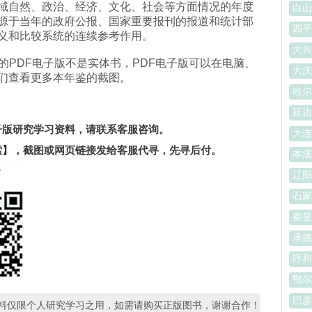
域自然、政治、经济、文化、社会等方面情况的年度
白山
源于当年的政府公报、国家重要报刊的报道和统计部
四平
义和比较系统的连续参考作用。
大兴
扫描的PDF电子版不是实体书，PDF电子版可以在电脑、
大庆
们查看更多本年鉴的截图。
哈尔
。
延边
电子版研究学习资料，请联系客服咨询。
大连
索】
，截图或网页链接发给客服代寻，先寻后付。
本溪
辽阳
石家
秦皇
承德
呼和
鄂尔
巴彦
资料仅限个人研究学习之用，如需请购买正版图书，谢谢合作！