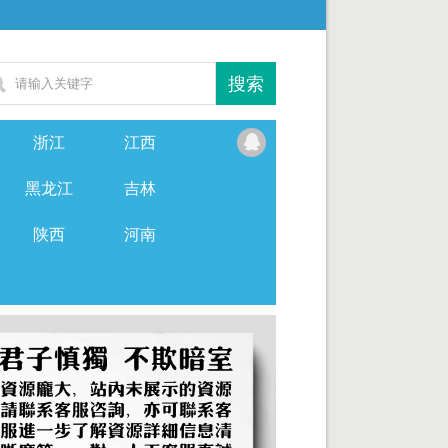
浙江
江西
黑龙江
吉林
陕西
河南