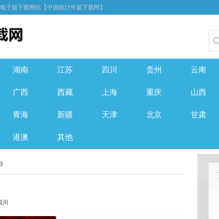
F电子版下载网站【中国统计年鉴下载网】
湖南
江苏
四川
贵州
云南
广西
西藏
上海
重庆
山西
青海
新疆
天津
北京
甘肃
港澳
其他
9
四川