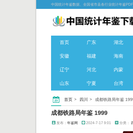
中国统计年鉴数据、全国省市县各行业统计年鉴PD
首页
广东
湖北
安徽
福建
海南
辽宁
河北
内蒙
山东
宁夏
台湾
首页
四川
成都铁路局年鉴 199
成都铁路局年鉴 1999
发布：
年鉴网
2024-7-17 9:01
分类：