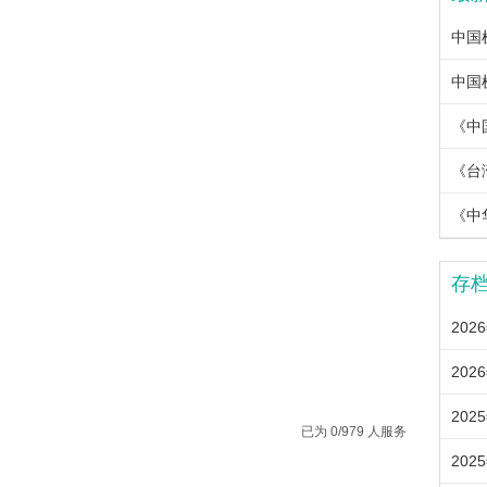
《中
《中
存
202
202
202
已为 0/979 人服务
202