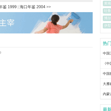
黄南
鉴 1999
|
海口年鉴 2004
>>
吐鲁
博尔
伊犁
热
9
中国
中国教
大雁
内蒙古
最