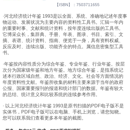
【ISBN】：7503711655
广西
·河北经济统计年鉴 1993是以全面、系统、准确地记述年度事
西藏
物运动、发展状况为主要内容的资料性工具书。汇辑一年内
上海
的重要时事、文献和统计资料，按年度连续出版的工具书。
它博采众长，集辞典、手册、年表、图录、书目、索引、文
重庆
摘、表谱、统计资料、指南、便览于一身，具有资料权威、
反应及时、连续出版、功能齐全的特点。属信息密集型工具
山西
书。
黑龙江
·年鉴按内容性质分为综合年鉴、专业年鉴、行业年鉴。按层
吉林
次分为国家级年鉴和地方年鉴。地方综合年鉴，是指系统记
辽宁
述本行政区域自然、政治、经济、文化、社会等方面情况的
年度资料性文献。年鉴所收集的材料主要来源于当年的政府
河北
公报、国家重要报刊的报道和统计部门的数据。年鉴有较大
的总结、统计意义和比较系统的连续参考作用。
内蒙
青海
· 以上河北经济统计年鉴 1993是原书扫描的PDF电子版不是
实体书，PDF电子版可以在电脑、手机上浏览，请您知晓。
新疆
您可以联系我们查看更多本年鉴的截图。
天津