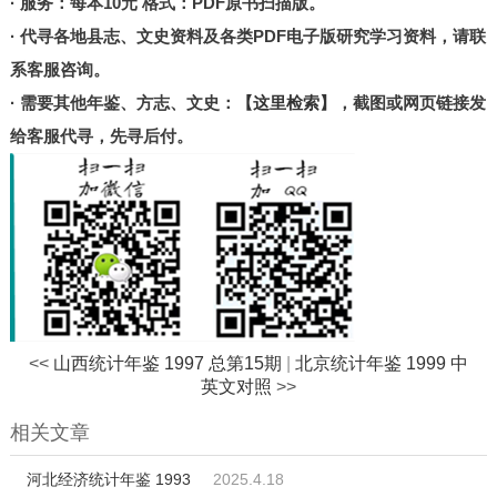
· 服务：每本10元 格式：PDF原书扫描版。
北京
· 代寻各地县志、文史资料及各类PDF电子版研究学习资料，请联
甘肃
系客服咨询。
陕西
· 需要其他年鉴、方志、文史：
【这里检索】
，截图或网页链接发
河南
给客服代寻，先寻后付。
山东
宁夏
台湾
港澳
其他
<<
山西统计年鉴 1997 总第15期
|
北京统计年鉴 1999 中
英文对照
>>
相关文章
河北经济统计年鉴 1993
2025.4.18