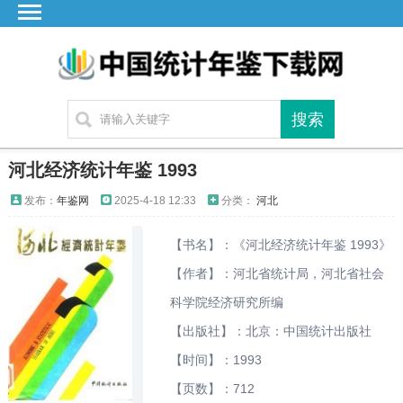
首页
广东
湖北
湖南
江苏
河北经济统计年鉴 1993
四川
发布：
年鉴网
2025-4-18 12:33
分类：
河北
贵州
【书名】：《河北经济统计年鉴 1993》
云南
【作者】：河北省统计局，河北省社会
浙江
科学院经济研究所编
江西
【出版社】：北京：中国统计出版社
安徽
【时间】：1993
福建
【页数】：712
海南