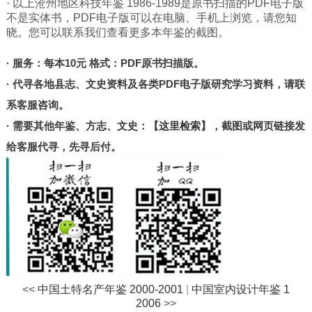
· 以上沧州地区科技年鉴 1986-1989是原书扫描的PDF电子版
北京
不是实体书，PDF电子版可以在电脑、手机上浏览，请您知
甘肃
晓。您可以联系我们查看更多本年鉴的截图。
陕西
· 服务：每本10元 格式：PDF原书扫描版。
河南
· 代寻各地县志、文史资料及各类PDF电子版研究学习资料，请联
山东
系客服咨询。
宁夏
· 需要其他年鉴、方志、文史：
【这里检索】
，截图或网页链接发
台湾
给客服代寻，先寻后付。
港澳
其他
<<
中国土特名产年鉴 2000-2001
|
中国室内设计年鉴 1
2006
>>