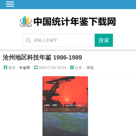
首页
广东
湖北
湖南
江苏
沧州地区科技年鉴 1986-1989
四川
发布：
年鉴网
2024-7-24 20:24
分类：
河北
贵州
云南
浙江
江西
安徽
福建
海南