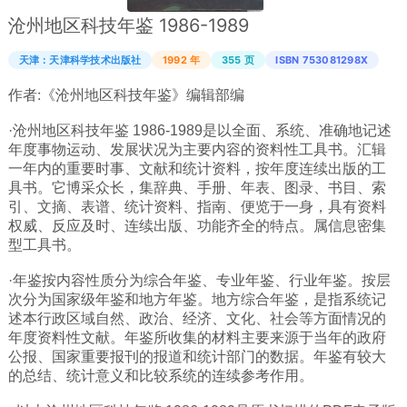
沧州地区科技年鉴 1986-1989
广西
西藏
天津：天津科学技术出版社
1992 年
355 页
ISBN 753081298X
上海
作者:
《沧州地区科技年鉴》编辑部编
重庆
·沧州地区科技年鉴 1986-1989是以全面、系统、准确地记述
山西
年度事物运动、发展状况为主要内容的资料性工具书。汇辑
一年内的重要时事、文献和统计资料，按年度连续出版的工
黑龙江
具书。它博采众长，集辞典、手册、年表、图录、书目、索
吉林
引、文摘、表谱、统计资料、指南、便览于一身，具有资料
权威、反应及时、连续出版、功能齐全的特点。属信息密集
辽宁
型工具书。
河北
·年鉴按内容性质分为综合年鉴、专业年鉴、行业年鉴。按层
内蒙
次分为国家级年鉴和地方年鉴。地方综合年鉴，是指系统记
述本行政区域自然、政治、经济、文化、社会等方面情况的
青海
年度资料性文献。年鉴所收集的材料主要来源于当年的政府
新疆
公报、国家重要报刊的报道和统计部门的数据。年鉴有较大
的总结、统计意义和比较系统的连续参考作用。
天津