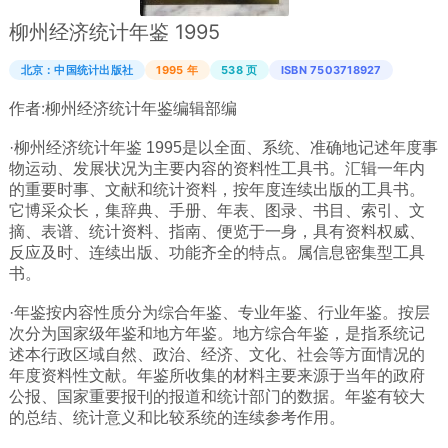
柳州经济统计年鉴 1995
广西
西藏
北京：中国统计出版社
1995 年
538 页
ISBN 7503718927
上海
作者:
柳州经济统计年鉴编辑部编
重庆
·柳州经济统计年鉴 1995是以全面、系统、准确地记述年度事
山西
物运动、发展状况为主要内容的资料性工具书。汇辑一年内
的重要时事、文献和统计资料，按年度连续出版的工具书。
黑龙江
它博采众长，集辞典、手册、年表、图录、书目、索引、文
吉林
摘、表谱、统计资料、指南、便览于一身，具有资料权威、
反应及时、连续出版、功能齐全的特点。属信息密集型工具
辽宁
书。
河北
·年鉴按内容性质分为综合年鉴、专业年鉴、行业年鉴。按层
内蒙
次分为国家级年鉴和地方年鉴。地方综合年鉴，是指系统记
述本行政区域自然、政治、经济、文化、社会等方面情况的
青海
年度资料性文献。年鉴所收集的材料主要来源于当年的政府
新疆
公报、国家重要报刊的报道和统计部门的数据。年鉴有较大
的总结、统计意义和比较系统的连续参考作用。
天津