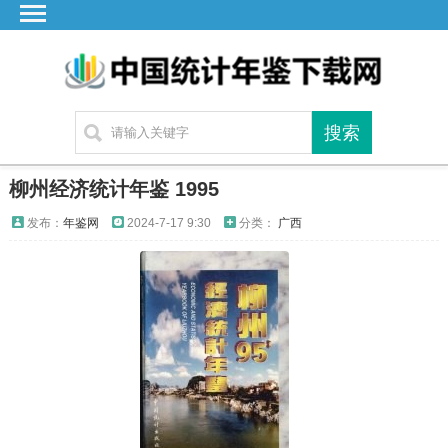
首页
广东
湖北
湖南
江苏
柳州经济统计年鉴 1995
四川
发布：
年鉴网
2024-7-17 9:30
分类：
广西
贵州
云南
浙江
江西
安徽
福建
海南