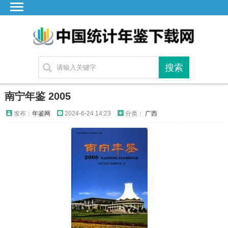
首页
广东
湖北
湖南
江苏
南宁年鉴 2005
四川
发布：
年鉴网
2024-6-24 14:23
分类：
广西
贵州
云南
浙江
江西
安徽
福建
海南