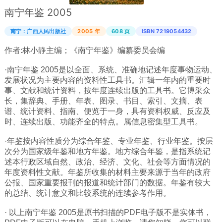
南宁年鉴 2005
广西
西藏
南宁：广西人民出版社
2005 年
608 页
ISBN 7219054432
上海
作者:
林小静主编；《南宁年鉴》编纂委员会编
重庆
·南宁年鉴 2005是以全面、系统、准确地记述年度事物运动、
山西
发展状况为主要内容的资料性工具书。汇辑一年内的重要时
事、文献和统计资料，按年度连续出版的工具书。它博采众
黑龙江
长，集辞典、手册、年表、图录、书目、索引、文摘、表
谱、统计资料、指南、便览于一身，具有资料权威、反应及
吉林
时、连续出版、功能齐全的特点。属信息密集型工具书。
辽宁
·年鉴按内容性质分为综合年鉴、专业年鉴、行业年鉴。按层
河北
次分为国家级年鉴和地方年鉴。地方综合年鉴，是指系统记
内蒙
述本行政区域自然、政治、经济、文化、社会等方面情况的
年度资料性文献。年鉴所收集的材料主要来源于当年的政府
青海
公报、国家重要报刊的报道和统计部门的数据。年鉴有较大
的总结、统计意义和比较系统的连续参考作用。
新疆
天津
· 以上南宁年鉴 2005是原书扫描的PDF电子版不是实体书，