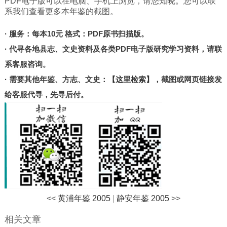
PDF电子版可以在电脑、手机上浏览，请您知晓。您可以联
北京
系我们查看更多本年鉴的截图。
甘肃
· 服务：每本10元 格式：PDF原书扫描版。
陕西
· 代寻各地县志、文史资料及各类PDF电子版研究学习资料，请联
河南
系客服咨询。
山东
· 需要其他年鉴、方志、文史：
【这里检索】
，截图或网页链接发
宁夏
给客服代寻，先寻后付。
台湾
港澳
其他
<<
黄浦年鉴 2005
|
静安年鉴 2005
>>
相关文章