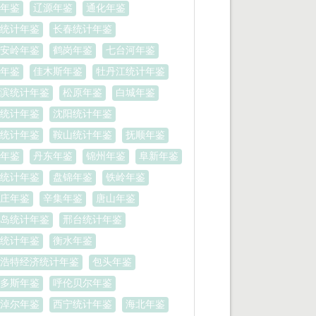
年鉴
辽源年鉴
通化年鉴
统计年鉴
长春统计年鉴
安岭年鉴
鹤岗年鉴
七台河年鉴
年鉴
佳木斯年鉴
牡丹江统计年鉴
滨统计年鉴
松原年鉴
白城年鉴
统计年鉴
沈阳统计年鉴
统计年鉴
鞍山统计年鉴
抚顺年鉴
年鉴
丹东年鉴
锦州年鉴
阜新年鉴
统计年鉴
盘锦年鉴
铁岭年鉴
庄年鉴
辛集年鉴
唐山年鉴
岛统计年鉴
邢台统计年鉴
统计年鉴
衡水年鉴
浩特经济统计年鉴
包头年鉴
多斯年鉴
呼伦贝尔年鉴
淖尔年鉴
西宁统计年鉴
海北年鉴