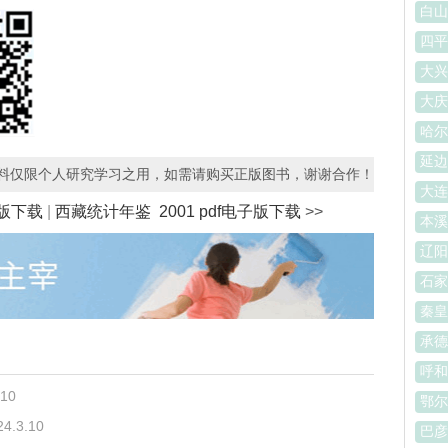
白山
四平
大兴
大庆
哈尔
延边
资料仅限个人研究学习之用，如需请购买正版图书，谢谢合作！
大连
子版下载
|
西藏统计年鉴 2001 pdf电子版下载
>>
本溪
辽阳
石家
秦皇
承德
呼和
.10
鄂尔
24.3.10
巴彦