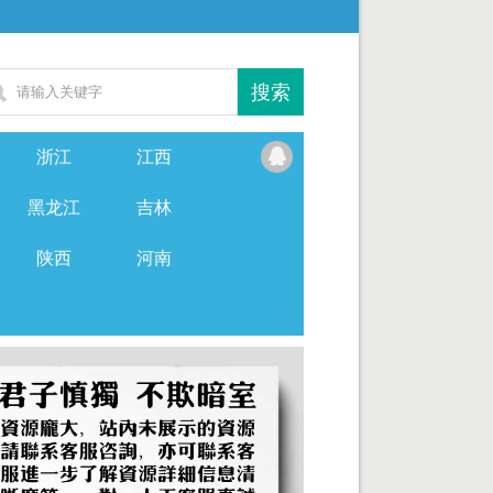
浙江
江西
黑龙江
吉林
陕西
河南