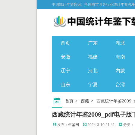
中国统计年鉴数据、全国省市县各行业统计年鉴PD
首页
广东
湖北
安徽
福建
海南
辽宁
河北
内蒙
山东
宁夏
台湾
首页
西藏
西藏统计年鉴2009_
西藏统计年鉴2009_pdf电子版
发布：
年鉴网
2024-3-10 21:41
分类：