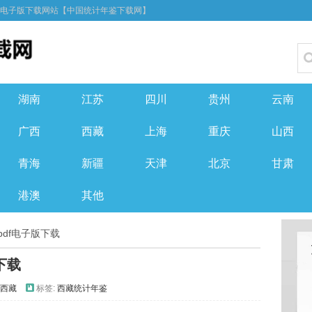
F电子版下载网站【中国统计年鉴下载网】
湖南
江苏
四川
贵州
云南
广西
西藏
上海
重庆
山西
青海
新疆
天津
北京
甘肃
港澳
其他
pdf电子版下载
下载
西藏
标签:
西藏统计年鉴