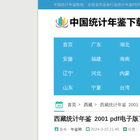
中国统计年鉴数据、全国省市县各行业统计年鉴PD
首页
广东
湖北
安徽
福建
海南
辽宁
河北
内蒙
山东
宁夏
台湾
首页
西藏
西藏统计年鉴 2001
西藏统计年鉴 2001 pdf电子
发布：
年鉴网
2024-3-10 21:40
分类：