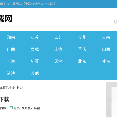
F电子版下载网站【中国统计年鉴下载网】
湖南
江苏
四川
贵州
云南
广西
西藏
上海
重庆
山西
青海
新疆
天津
北京
甘肃
港澳
其他
 pdf电子版下载
版下载
西藏
标签:
西藏统计年鉴