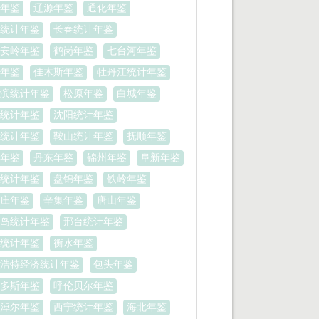
年鉴
辽源年鉴
通化年鉴
统计年鉴
长春统计年鉴
安岭年鉴
鹤岗年鉴
七台河年鉴
年鉴
佳木斯年鉴
牡丹江统计年鉴
滨统计年鉴
松原年鉴
白城年鉴
统计年鉴
沈阳统计年鉴
统计年鉴
鞍山统计年鉴
抚顺年鉴
年鉴
丹东年鉴
锦州年鉴
阜新年鉴
统计年鉴
盘锦年鉴
铁岭年鉴
庄年鉴
辛集年鉴
唐山年鉴
岛统计年鉴
邢台统计年鉴
统计年鉴
衡水年鉴
浩特经济统计年鉴
包头年鉴
多斯年鉴
呼伦贝尔年鉴
淖尔年鉴
西宁统计年鉴
海北年鉴