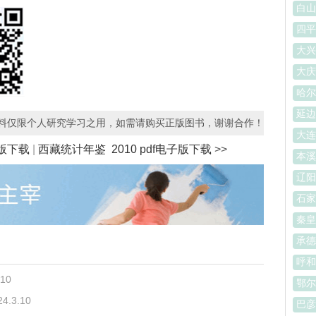
白山
四平
大兴
大庆
哈尔
延边
资料仅限个人研究学习之用，如需请购买正版图书，谢谢合作！
大连
子版下载
|
西藏统计年鉴 2010 pdf电子版下载
>>
本溪
辽阳
石家
秦皇
承德
呼和
.10
鄂尔
24.3.10
巴彦