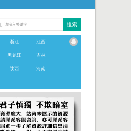
浙江
江西
黑龙江
吉林
陕西
河南