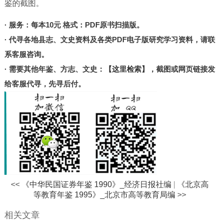
鉴的截图。
北京
甘肃
· 服务：每本10元 格式：PDF原书扫描版。
陕西
· 代寻各地县志、文史资料及各类PDF电子版研究学习资料，请联
河南
系客服咨询。
· 需要其他年鉴、方志、文史：
【这里检索】
，截图或网页链接发
山东
给客服代寻，先寻后付。
宁夏
台湾
港澳
其他
<<
《中华民国证券年鉴 1990》_经济日报社编
|
《北京高
等教育年鉴 1995》_北京市高等教育局编
>>
相关文章