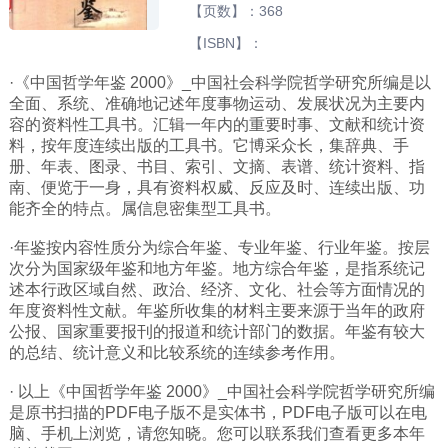
【页数】：368
广西
【ISBN】：
西藏
·《中国哲学年鉴 2000》_中国社会科学院哲学研究所编是以
上海
全面、系统、准确地记述年度事物运动、发展状况为主要内
容的资料性工具书。汇辑一年内的重要时事、文献和统计资
重庆
料，按年度连续出版的工具书。它博采众长，集辞典、手
山西
册、年表、图录、书目、索引、文摘、表谱、统计资料、指
南、便览于一身，具有资料权威、反应及时、连续出版、功
黑龙江
能齐全的特点。属信息密集型工具书。
吉林
·年鉴按内容性质分为综合年鉴、专业年鉴、行业年鉴。按层
辽宁
次分为国家级年鉴和地方年鉴。地方综合年鉴，是指系统记
述本行政区域自然、政治、经济、文化、社会等方面情况的
河北
年度资料性文献。年鉴所收集的材料主要来源于当年的政府
内蒙
公报、国家重要报刊的报道和统计部门的数据。年鉴有较大
的总结、统计意义和比较系统的连续参考作用。
青海
· 以上《中国哲学年鉴 2000》_中国社会科学院哲学研究所编
新疆
是原书扫描的PDF电子版不是实体书，PDF电子版可以在电
天津
脑、手机上浏览，请您知晓。您可以联系我们查看更多本年