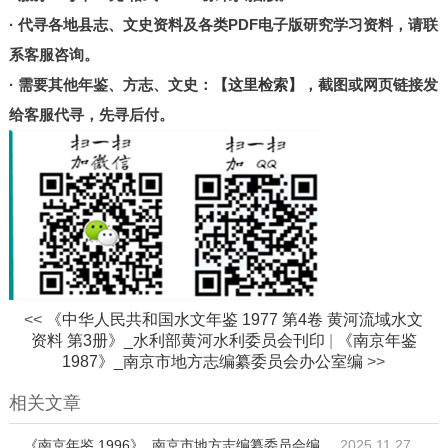
北京
· 代寻各地县志、文史资料及各类PDF电子版研究学习资料，请联
甘肃
系客服咨询。
陕西
· 需要其他年鉴、方志、文史：
【这里检索】
，截图或网页链接发
河南
给客服代寻，先寻后付。
山东
宁夏
台湾
港澳
其他
<<
《中华人民共和国水文年鉴 1977 第4卷 黄河流域水文
资料 第3册》_水利部黄河水利委员会刊印
|
《南京年鉴
1987》_南京市地方志编纂委员会办公室编
>>
相关文章
《南京年鉴 1996》_南京市地方志编纂委员会编
2025.11.27