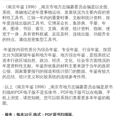
·《南京年鉴 1996》_南京市地方志编纂委员会编是以全面、
广西
系统、准确地记述年度事物运动、发展状况为主要内容的资
西藏
料性工具书。汇辑一年内的重要时事、文献和统计资料，按
年度连续出版的工具书。它博采众长，集辞典、手册、年
上海
表、图录、书目、索引、文摘、表谱、统计资料、指南、便
重庆
览于一身，具有资料权威、反应及时、连续出版、功能齐全
的特点。属信息密集型工具书。
山西
·年鉴按内容性质分为综合年鉴、专业年鉴、行业年鉴。按层
黑龙江
次分为国家级年鉴和地方年鉴。地方综合年鉴，是指系统记
吉林
述本行政区域自然、政治、经济、文化、社会等方面情况的
年度资料性文献。年鉴所收集的材料主要来源于当年的政府
辽宁
公报、国家重要报刊的报道和统计部门的数据。年鉴有较大
河北
的总结、统计意义和比较系统的连续参考作用。
内蒙
· 以上《南京年鉴 1996》_南京市地方志编纂委员会编是原书
扫描的PDF电子版不是实体书，PDF电子版可以在电脑、手
青海
机上浏览，请您知晓。您可以联系我们查看更多本年鉴的截
新疆
图。
天津
· 服务：每本10元 格式：PDF原书扫描版。