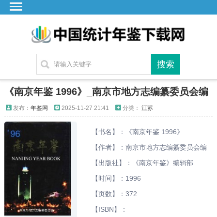
首页
广东
湖北
湖南
江苏
《南京年鉴 1996》_南京市地方志编纂委员会编
四川
发布：
年鉴网
2025-11-27 21:41
分类：
江苏
贵州
【书名】：《南京年鉴 1996》
云南
【作者】：南京市地方志编纂委员会编
浙江
【出版社】：《南京年鉴》编辑部
江西
【时间】：1996
安徽
【页数】：372
福建
【ISBN】：
海南