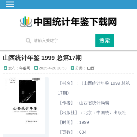
首页
广东
湖北
湖南
江苏
山西统计年鉴 1999 总第17期
四川
发布：
年鉴网
2025-4-20 20:53
分类：
山西
贵州
【书名】：《山西统计年鉴 1999 总第
云南
17期》
浙江
【作者】：山西省统计局编
江西
【出版社】：北京：中国统计出版社
安徽
【时间】：1999
福建
【页数】：634
海南