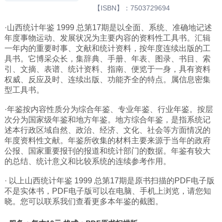
【ISBN】：7503729694
广西
·山西统计年鉴 1999 总第17期是以全面、系统、准确地记述
西藏
年度事物运动、发展状况为主要内容的资料性工具书。汇辑
上海
一年内的重要时事、文献和统计资料，按年度连续出版的工
具书。它博采众长，集辞典、手册、年表、图录、书目、索
重庆
引、文摘、表谱、统计资料、指南、便览于一身，具有资料
权威、反应及时、连续出版、功能齐全的特点。属信息密集
山西
型工具书。
黑龙江
·年鉴按内容性质分为综合年鉴、专业年鉴、行业年鉴。按层
吉林
次分为国家级年鉴和地方年鉴。地方综合年鉴，是指系统记
辽宁
述本行政区域自然、政治、经济、文化、社会等方面情况的
年度资料性文献。年鉴所收集的材料主要来源于当年的政府
河北
公报、国家重要报刊的报道和统计部门的数据。年鉴有较大
的总结、统计意义和比较系统的连续参考作用。
内蒙
青海
· 以上山西统计年鉴 1999 总第17期是原书扫描的PDF电子版
不是实体书，PDF电子版可以在电脑、手机上浏览，请您知
新疆
晓。您可以联系我们查看更多本年鉴的截图。
天津