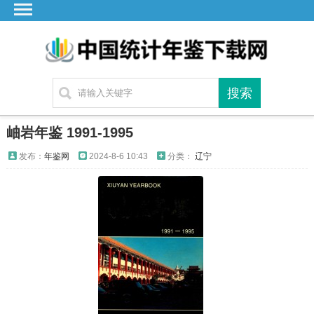
首页
广东
湖北
湖南
江苏
岫岩年鉴 1991-1995
四川
发布：
年鉴网
2024-8-6 10:43
分类：
辽宁
贵州
云南
浙江
江西
安徽
福建
海南