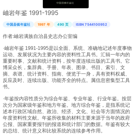
广西
岫岩年鉴 1991-1995
西藏
中国县镇年鉴社
1997 年
490 页
ISBN 7544100952
上海
作者:
岫岩满族自治县史志办公室编
重庆
·岫岩年鉴 1991-1995是以全面、系统、准确地记述年度事物
山西
运动、发展状况为主要内容的资料性工具书。汇辑一年内的
黑龙江
重要时事、文献和统计资料，按年度连续出版的工具书。它
博采众长，集辞典、手册、年表、图录、书目、索引、文
吉林
摘、表谱、统计资料、指南、便览于一身，具有资料权威、
辽宁
反应及时、连续出版、功能齐全的特点。属信息密集型工具
书。
河北
·年鉴按内容性质分为综合年鉴、专业年鉴、行业年鉴。按层
内蒙
次分为国家级年鉴和地方年鉴。地方综合年鉴，是指系统记
青海
述本行政区域自然、政治、经济、文化、社会等方面情况的
年度资料性文献。年鉴所收集的材料主要来源于当年的政府
新疆
公报、国家重要报刊的报道和统计部门的数据。年鉴有较大
天津
的总结、统计意义和比较系统的连续参考作用。