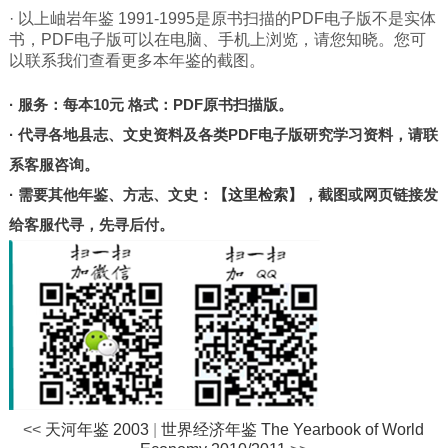
北京
· 以上岫岩年鉴 1991-1995是原书扫描的PDF电子版不是实体
书，PDF电子版可以在电脑、手机上浏览，请您知晓。您可
甘肃
以联系我们查看更多本年鉴的截图。
陕西
· 服务：每本10元 格式：PDF原书扫描版。
河南
· 代寻各地县志、文史资料及各类PDF电子版研究学习资料，请联
山东
系客服咨询。
宁夏
· 需要其他年鉴、方志、文史：
【这里检索】
，截图或网页链接发
台湾
给客服代寻，先寻后付。
港澳
其他
<<
天河年鉴 2003
|
世界经济年鉴 The Yearbook of World