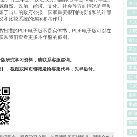
白山
域自然、政治、经济、文化、社会等方面情况的年度
源于当年的政府公报、国家重要报刊的报道和统计部
四平
义和比较系统的连续参考作用。
大兴
是原书扫描的PDF电子版不是实体书，PDF电子版可以在
大庆
联系我们查看更多本年鉴的截图。
哈尔
延边
。
大连
电子版研究学习资料，请联系客服咨询。
本溪
索】
，截图或网页链接发给客服代寻，先寻后付。
辽阳
石家
秦皇
承德
呼和
鄂尔
巴彦