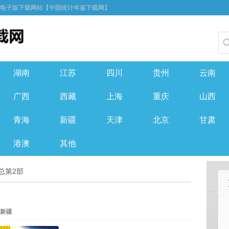
F电子版下载网站【中国统计年鉴下载网】
湖南
江苏
四川
贵州
云南
广西
西藏
上海
重庆
山西
青海
新疆
天津
北京
甘肃
港澳
其他
 总第2部
新疆