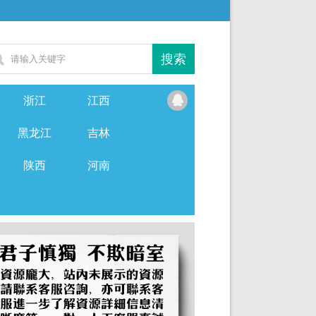
浙江
江西
黑龙江
吉林
陕西
河南