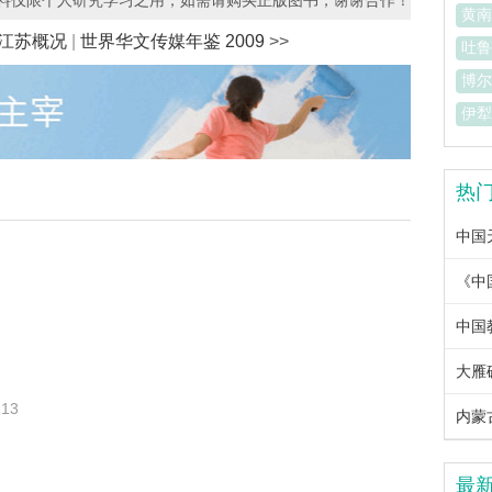
资料仅限个人研究学习之用，如需请购买正版图书，谢谢合作！
黄南
 江苏概况
|
世界华文传媒年鉴 2009
>>
吐鲁
博尔
伊犁
热
中国
中国教
大雁
.13
内蒙古
最