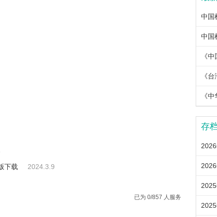
《中
《中
存
202
9
202
版下载
2024.3.9
202
已为 0/857 人服务
202