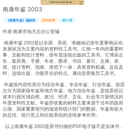
南康年鉴 2003
广西
西藏
《南康年鉴》编辑部
2004 年
401 页
上海
作者:
南康市地方志办公室编
重庆
·南康年鉴 2003是以全面、系统、准确地记述年度事物运动、
山西
发展状况为主要内容的资料性工具书。汇辑一年内的重要时
事、文献和统计资料，按年度连续出版的工具书。它博采众
黑龙江
长，集辞典、手册、年表、图录、书目、索引、文摘、表
吉林
谱、统计资料、指南、便览于一身，具有资料权威、反应及
时、连续出版、功能齐全的特点。属信息密集型工具书。
辽宁
·年鉴按内容性质分为综合年鉴、专业年鉴、行业年鉴。按层
河北
次分为国家级年鉴和地方年鉴。地方综合年鉴，是指系统记
内蒙
述本行政区域自然、政治、经济、文化、社会等方面情况的
年度资料性文献。年鉴所收集的材料主要来源于当年的政府
青海
公报、国家重要报刊的报道和统计部门的数据。年鉴有较大
新疆
的总结、统计意义和比较系统的连续参考作用。
天津
· 以上南康年鉴 2003是原书扫描的PDF电子版不是实体书，