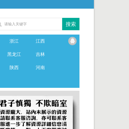
浙江
江西
黑龙江
吉林
陕西
河南