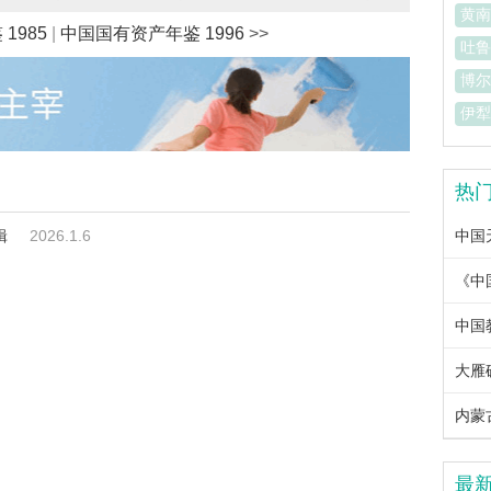
黄南
1985
|
中国国有资产年鉴 1996
>>
吐鲁
博尔
伊犁
热
辑
2026.1.6
中国
中国教
大雁
内蒙古
最