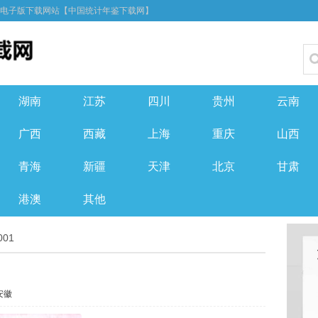
F电子版下载网站【中国统计年鉴下载网】
湖南
江苏
四川
贵州
云南
广西
西藏
上海
重庆
山西
青海
新疆
天津
北京
甘肃
港澳
其他
01
安徽