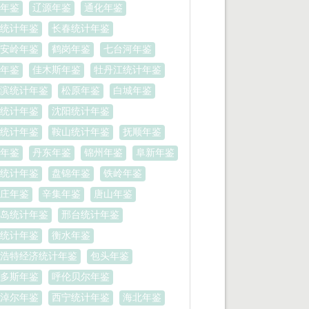
年鉴
辽源年鉴
通化年鉴
统计年鉴
长春统计年鉴
安岭年鉴
鹤岗年鉴
七台河年鉴
年鉴
佳木斯年鉴
牡丹江统计年鉴
滨统计年鉴
松原年鉴
白城年鉴
统计年鉴
沈阳统计年鉴
统计年鉴
鞍山统计年鉴
抚顺年鉴
年鉴
丹东年鉴
锦州年鉴
阜新年鉴
统计年鉴
盘锦年鉴
铁岭年鉴
庄年鉴
辛集年鉴
唐山年鉴
岛统计年鉴
邢台统计年鉴
统计年鉴
衡水年鉴
浩特经济统计年鉴
包头年鉴
多斯年鉴
呼伦贝尔年鉴
淖尔年鉴
西宁统计年鉴
海北年鉴