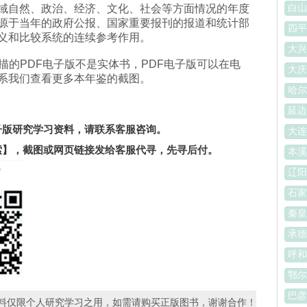
白山
域自然、政治、经济、文化、社会等方面情况的年度
源于当年的政府公报、国家重要报刊的报道和统计部
四平
义和比较系统的连续参考作用。
大兴
书扫描的PDF电子版不是实体书，PDF电子版可以在电
大庆
系我们查看更多本年鉴的截图。
哈尔
。
延边
电子版研究学习资料，请联系客服咨询。
大连
索】
，截图或网页链接发给客服代寻，先寻后付。
本溪
辽阳
石家
秦皇
承德
呼和
鄂尔
巴彦
资料仅限个人研究学习之用，如需请购买正版图书，谢谢合作！