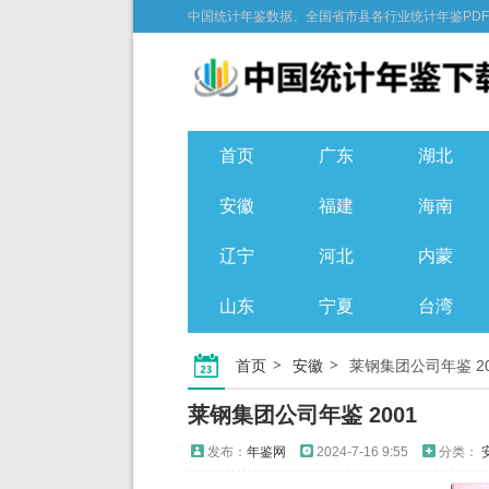
中国统计年鉴数据、全国省市县各行业统计年鉴PD
首页
广东
湖北
安徽
福建
海南
辽宁
河北
内蒙
山东
宁夏
台湾
首页
安徽
莱钢集团公司年鉴 20
莱钢集团公司年鉴 2001
发布：
年鉴网
2024-7-16 9:55
分类：