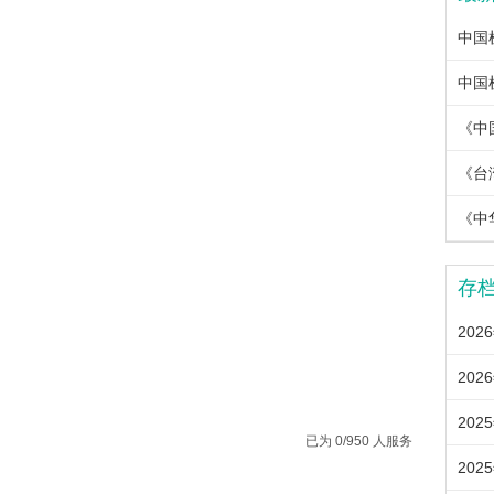
《中
《中
存
202
202
202
已为 0/950 人服务
202