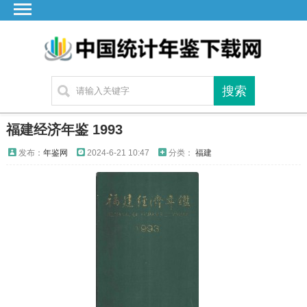
首页
广东
湖北
湖南
江苏
福建经济年鉴 1993
四川
发布：
年鉴网
2024-6-21 10:47
分类：
福建
贵州
云南
浙江
江西
安徽
福建
海南