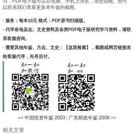
书，PDF电子版可以在电脑、手机上浏览，请您知晓。您可
北京
以联系我们查看更多本年鉴的截图。
甘肃
· 服务：每本10元 格式：PDF原书扫描版。
陕西
· 代寻各地县志、文史资料及各类PDF电子版研究学习资料，请联
河南
系客服咨询。
山东
· 需要其他年鉴、方志、文史：
【这里检索】
，截图或网页链接发
宁夏
给客服代寻，先寻后付。
台湾
港澳
其他
<<
中国投资年鉴 2003
|
广东财政年鉴 2008
>>
相关文章