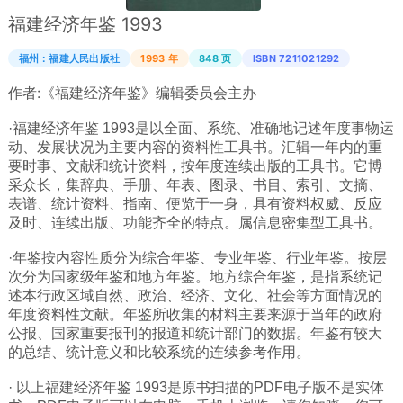
福建经济年鉴 1993
广西
西藏
福州：福建人民出版社
1993 年
848 页
ISBN 7211021292
上海
作者:
《福建经济年鉴》编辑委员会主办
重庆
·福建经济年鉴 1993是以全面、系统、准确地记述年度事物运
山西
动、发展状况为主要内容的资料性工具书。汇辑一年内的重
要时事、文献和统计资料，按年度连续出版的工具书。它博
黑龙江
采众长，集辞典、手册、年表、图录、书目、索引、文摘、
表谱、统计资料、指南、便览于一身，具有资料权威、反应
吉林
及时、连续出版、功能齐全的特点。属信息密集型工具书。
辽宁
·年鉴按内容性质分为综合年鉴、专业年鉴、行业年鉴。按层
河北
次分为国家级年鉴和地方年鉴。地方综合年鉴，是指系统记
内蒙
述本行政区域自然、政治、经济、文化、社会等方面情况的
年度资料性文献。年鉴所收集的材料主要来源于当年的政府
青海
公报、国家重要报刊的报道和统计部门的数据。年鉴有较大
的总结、统计意义和比较系统的连续参考作用。
新疆
天津
· 以上福建经济年鉴 1993是原书扫描的PDF电子版不是实体