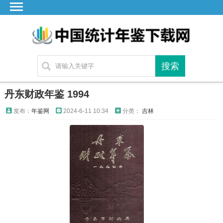
首页
广东
湖北
湖南
江苏
丹东财政年鉴 1994
四川
发布：
年鉴网
2024-6-11 10:34
分类：
吉林
贵州
云南
浙江
江西
安徽
福建
海南