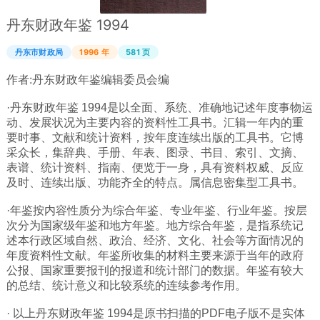
广西
丹东财政年鉴 1994
西藏
丹东市财政局
1996 年
581 页
上海
作者:
丹东财政年鉴编辑委员会编
重庆
·丹东财政年鉴 1994是以全面、系统、准确地记述年度事物运
山西
动、发展状况为主要内容的资料性工具书。汇辑一年内的重
要时事、文献和统计资料，按年度连续出版的工具书。它博
黑龙江
采众长，集辞典、手册、年表、图录、书目、索引、文摘、
吉林
表谱、统计资料、指南、便览于一身，具有资料权威、反应
及时、连续出版、功能齐全的特点。属信息密集型工具书。
辽宁
河北
·年鉴按内容性质分为综合年鉴、专业年鉴、行业年鉴。按层
次分为国家级年鉴和地方年鉴。地方综合年鉴，是指系统记
内蒙
述本行政区域自然、政治、经济、文化、社会等方面情况的
年度资料性文献。年鉴所收集的材料主要来源于当年的政府
青海
公报、国家重要报刊的报道和统计部门的数据。年鉴有较大
新疆
的总结、统计意义和比较系统的连续参考作用。
天津
· 以上丹东财政年鉴 1994是原书扫描的PDF电子版不是实体