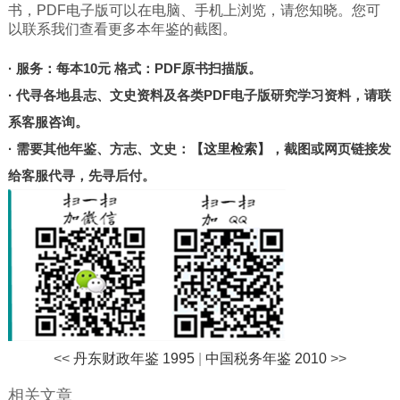
北京
书，PDF电子版可以在电脑、手机上浏览，请您知晓。您可
以联系我们查看更多本年鉴的截图。
甘肃
陕西
· 服务：每本10元 格式：PDF原书扫描版。
· 代寻各地县志、文史资料及各类PDF电子版研究学习资料，请联
河南
系客服咨询。
山东
· 需要其他年鉴、方志、文史：
【这里检索】
，截图或网页链接发
宁夏
给客服代寻，先寻后付。
台湾
港澳
其他
<<
丹东财政年鉴 1995
|
中国税务年鉴 2010
>>
相关文章