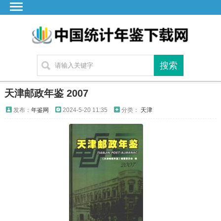
首页
广东
湖北
湖南
江苏
天津邮政年鉴 2007
四川
发布：
年鉴网
2024-5-20 11:35
分类：
天津
贵州
云南
浙江
江西
安徽
福建
海南