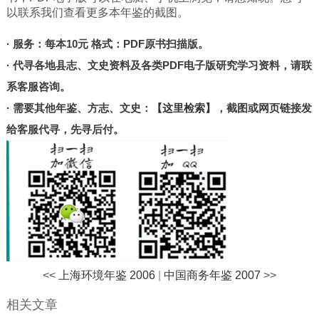
北京
以联系我们查看更多本年鉴的截图。
甘肃
· 服务：每本10元 格式：PDF原书扫描版。
陕西
· 代寻各地县志、文史资料及各类PDF电子版研究学习资料，请联
河南
系客服咨询。
山东
· 需要其他年鉴、方志、文史：
【这里检索】
，截图或网页链接发
宁夏
给客服代寻，先寻后付。
台湾
港澳
其他
<<
上海环境年鉴 2006
|
中国商务年鉴 2007
>>
相关文章