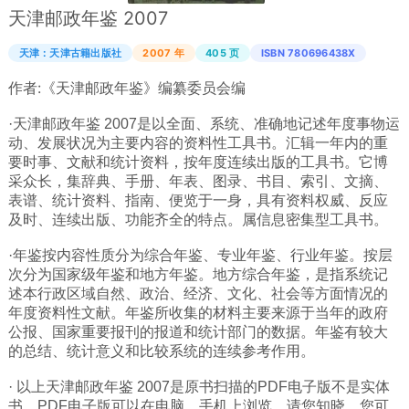
天津邮政年鉴 2007
广西
天津：天津古籍出版社
2007 年
405 页
ISBN 780696438X
西藏
作者:
上海
《天津邮政年鉴》编纂委员会编
重庆
·天津邮政年鉴 2007是以全面、系统、准确地记述年度事物运
动、发展状况为主要内容的资料性工具书。汇辑一年内的重
山西
要时事、文献和统计资料，按年度连续出版的工具书。它博
黑龙江
采众长，集辞典、手册、年表、图录、书目、索引、文摘、
表谱、统计资料、指南、便览于一身，具有资料权威、反应
吉林
及时、连续出版、功能齐全的特点。属信息密集型工具书。
辽宁
·年鉴按内容性质分为综合年鉴、专业年鉴、行业年鉴。按层
河北
次分为国家级年鉴和地方年鉴。地方综合年鉴，是指系统记
述本行政区域自然、政治、经济、文化、社会等方面情况的
内蒙
年度资料性文献。年鉴所收集的材料主要来源于当年的政府
青海
公报、国家重要报刊的报道和统计部门的数据。年鉴有较大
的总结、统计意义和比较系统的连续参考作用。
新疆
· 以上天津邮政年鉴 2007是原书扫描的PDF电子版不是实体
天津
书，PDF电子版可以在电脑、手机上浏览，请您知晓。您可