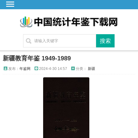
首页
广东
湖北
湖南
江苏
新疆教育年鉴 1949-1989
四川
发布：
年鉴网
2024-4-30 14:57
分类：
新疆
贵州
云南
浙江
江西
安徽
福建
海南