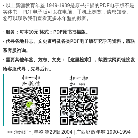
北京
· 以上新疆教育年鉴 1949-1989是原书扫描的PDF电子版不是
实体书，PDF电子版可以在电脑、手机上浏览，请您知晓。
甘肃
您可以联系我们查看更多本年鉴的截图。
陕西
· 服务：每本10元 格式：PDF原书扫描版。
河南
· 代寻各地县志、文史资料及各类PDF电子版研究学习资料，请联
山东
系客服咨询。
宁夏
· 需要其他年鉴、方志、文史：
【这里检索】
，截图或网页链接发
台湾
给客服代寻，先寻后付。
港澳
其他
<<
治淮汇刊年鉴 第29辑 2004
|
广西财政年鉴 1990-1994