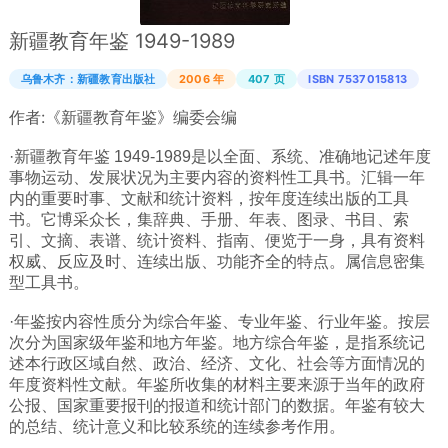
广西
新疆教育年鉴 1949-1989
西藏
乌鲁木齐：新疆教育出版社
2006 年
407 页
ISBN 7537015813
上海
作者:
《新疆教育年鉴》编委会编
重庆
·新疆教育年鉴 1949-1989是以全面、系统、准确地记述年度
山西
事物运动、发展状况为主要内容的资料性工具书。汇辑一年
黑龙江
内的重要时事、文献和统计资料，按年度连续出版的工具
书。它博采众长，集辞典、手册、年表、图录、书目、索
吉林
引、文摘、表谱、统计资料、指南、便览于一身，具有资料
辽宁
权威、反应及时、连续出版、功能齐全的特点。属信息密集
型工具书。
河北
·年鉴按内容性质分为综合年鉴、专业年鉴、行业年鉴。按层
内蒙
次分为国家级年鉴和地方年鉴。地方综合年鉴，是指系统记
青海
述本行政区域自然、政治、经济、文化、社会等方面情况的
年度资料性文献。年鉴所收集的材料主要来源于当年的政府
新疆
公报、国家重要报刊的报道和统计部门的数据。年鉴有较大
天津
的总结、统计意义和比较系统的连续参考作用。